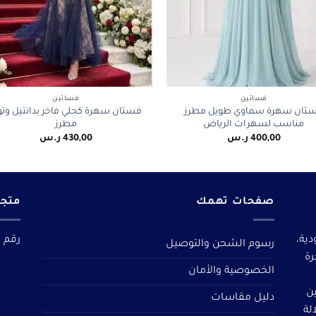
+
فساتين
فساتين
تان سهرة سماوي طويل مطرز
فستان سهرة كحلي فاخر بدانتيل وت
مناسب لسهرات الرياض
مطرز
400,00
ر.س
430,00
ر.س
صفحات تهمك
متجر
دية،
رقم م
رسوم الشحن والتوصيل
رة
الخصوصية والأمان
ين
دليل مقاسات
لة