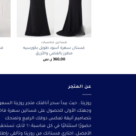
+
فساتين مناسبات
فستان سهرة أسود طويل بكورسيه
فس
مطرز بالفضي والأزرق
360,00
ر.س
عن المتجر
روزيتا.. حيث يبدأ سحر أناقتك متجر روزيتا السعو
وجهتك الأولى للحصول على فساتين سهرة فاخ
بتصاميم أنيقة تعكس ذوقك الرفيع وتمنحك
حضورًا استثنائيًا في كل مناسبة.✨ لأنكِ تستحق
الأفضل، اختاري فستانك من روزيتا وتألقى بإطلا