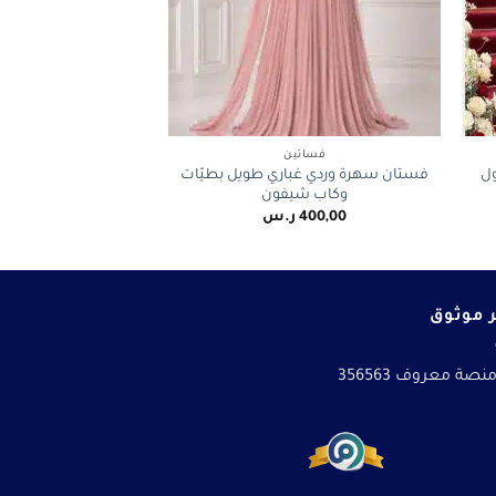
+
+
فساتين
ول
فستان سهرة وردي غباري طويل بطيّات
وكاب شيفون
400,00
ر.س
 موثوق
نصة معروف 356563