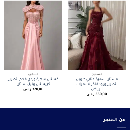
فساتين
فساتين
فستان سهرة عنابي طويل
فستان سهرة وردي فخم بتطريز
بتطريز ورود فاخر لسهرات
كريستال وذيل ساتان
الرياض
320,00
ر.س
530,00
ر.س
عن المتجر