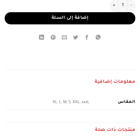
كمية فستان سهرة شامبين بتطريز ذهبي وأسود فاخر وقصة ميرميد
إضافة إلى السلة
معلومات إضافية
المقاس
XL, L, M, S, XXL, xxxL
منتجات ذات صلة