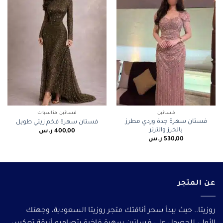
فساتين
فساتين مناسبات
فستان سهرة جدة وردي مطرز
فستان سهرة فخم زيتي طويل
بالخرز والترتر
400,00
ر.س
530,00
ر.س
عن المتجر
روزيتا.. حيث يبدأ سحر أناقتك متجر روزيتا السعودية، وجهتك