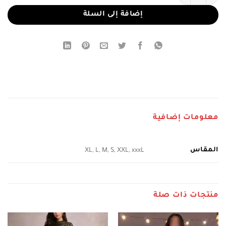
إضافة إلى السلة
معلومات إضافية
المقاس
XL, L, M, S, XXL, xxxL
منتجات ذات صلة