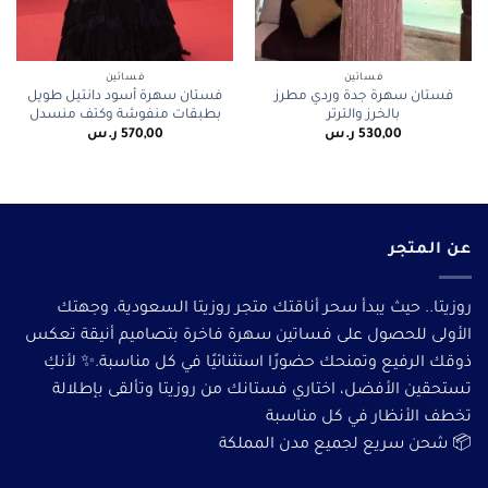
فساتين
فساتين
فستان سهرة جدة وردي مطرز
فستان سهرة أسود دانتيل طويل
بالخرز والترتر
بطبقات منفوشة وكتف منسدل
530,00
ر.س
570,00
ر.س
عن المتجر
روزيتا.. حيث يبدأ سحر أناقتك متجر روزيتا السعودية، وجهتك
الأولى للحصول على فساتين سهرة فاخرة بتصاميم أنيقة تعكس
ذوقك الرفيع وتمنحك حضورًا استثنائيًا في كل مناسبة.✨ لأنكِ
تستحقين الأفضل، اختاري فستانك من روزيتا وتألقى بإطلالة
تخطف الأنظار في كل مناسبة
📦 شحن سريع لجميع مدن المملكة