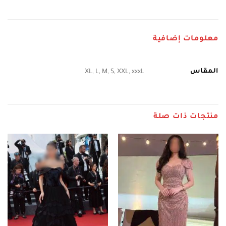
معلومات إضافية
المقاس
XL, L, M, S, XXL, xxxL
منتجات ذات صلة