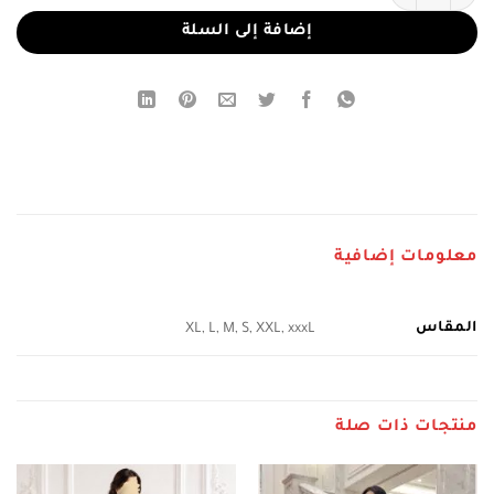
إضافة إلى السلة
معلومات إضافية
المقاس
XL, L, M, S, XXL, xxxL
منتجات ذات صلة