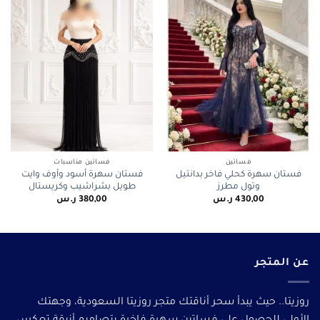
فساتين
فساتين مناسبات
فستان سهرة كحلي فاخر بدانتيل
فستان سهرة أسود وأوف وايت
وتول مطرز
طويل بشراشيب وكريستال
430,00
ر.س
380,00
ر.س
عن المتجر
روزيتا.. حيث يبدأ سحر أناقتك متجر روزيتا السعودية، وجهتك