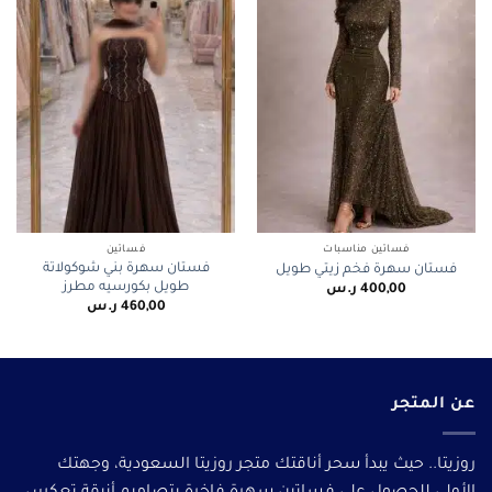
فساتين مناسبات
فساتين
فستان سهرة بني شوكولاتة
فستان سهرة فخم زيتي طويل
طويل بكورسيه مطرز
400,00
ر.س
460,00
ر.س
عن المتجر
روزيتا.. حيث يبدأ سحر أناقتك متجر روزيتا السعودية، وجهتك