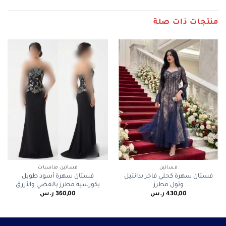
منتجات ذات صلة
فساتين
فساتين مناسبات
فستان سهرة كحلي فاخر بدانتيل
فستان سهرة أسود طويل
وتول مطرز
بكورسيه مطرز بالفضي والأزرق
430,00
ر.س
360,00
ر.س