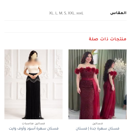
المقاس
XL, L, M, S, XXL, xxxL
منتجات ذات صلة
فساتين
فساتين مناسبات
فستان سهرة جدة | فستان
فستان سهرة أسود وأوف وايت