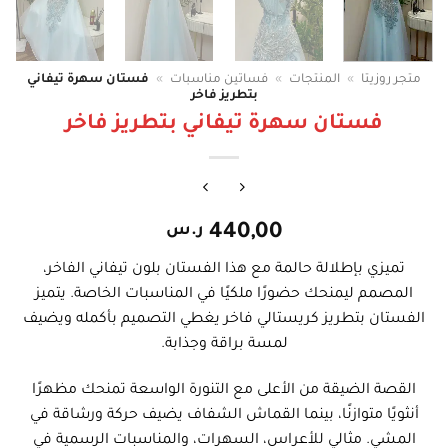
متجر روزيتا
»
المنتجات
»
فساتين مناسبات
»
فستان سهرة تيفاني
بتطريز فاخر
فستان سهرة تيفاني بتطريز فاخر
440,00
ر.س
تميزي بإطلالة حالمة مع هذا الفستان بلون تيفاني الفاخر،
المصمم ليمنحك حضورًا ملكيًا في المناسبات الخاصة. يتميز
الفستان بتطريز كريستالي فاخر يغطي التصميم بأكمله ويضيف
لمسة براقة وجذابة.
القصة الضيقة من الأعلى مع التنورة الواسعة تمنحك مظهرًا
أنثويًا متوازنًا، بينما القماش الشفاف يضيف حركة ورشاقة في
المشي. مثالي للأعراس، السهرات، والمناسبات الرسمية في