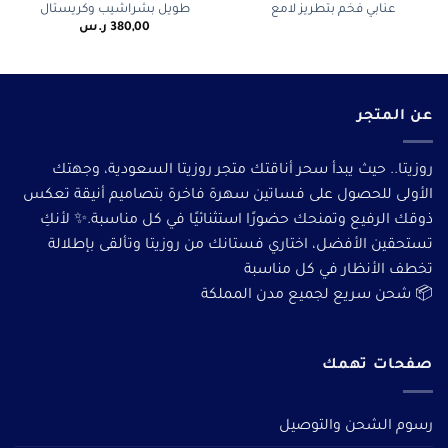
عنابي فخم بتطريز لامع
طويل بشراشيب وكريستال
380,00
ر.س
عن المتجر
روزيتا.. حيث يبدأ سحر أناقتك متجر روزيتا السعودية، وجهتك
الأولى للحصول على فساتين سهرة فاخرة بتصاميم أنيقة تعكس
ذوقك الرفيع وتمنحك حضورًا استثنائيًا في كل مناسبة.✨ لأنكِ
تستحقين الأفضل، اختاري فستانك من روزيتا وتألقى بإطلالة
تخطف الأنظار في كل مناسبة
📦 شحن سريع لجميع مدن المملكة
صفحات تهمك
رسوم الشحن والتوصيل