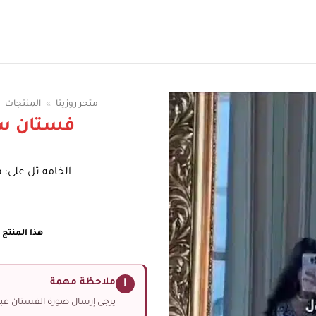
سوقي الوان الفساتين
متجر روزيتا
»
المنتجات
فستان س
الخامه تل على؛
هذا المنتج غ
ملاحظة مهمة
!
يرجى إرسال صورة الفستان عبر