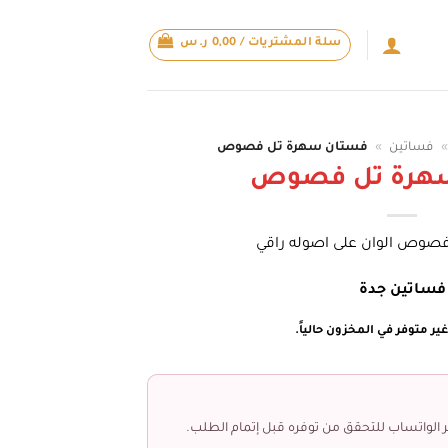
سلة المشتريات /
0,00
ر.س
»
فساتين
»
فستان سهرة تل فصوص
هرة تل فصوص
 فصوص الوان على اصوله راقي
فساتين جدة
ير متوفر في المخزون حالياً.
 الواتساب للتحقق من توفره قبل إتمام الطلب.