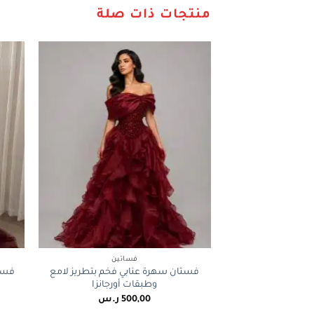
منتجات ذات صلة
+
فساتين
فستان سهرة عنابي فخم بتطريز لامع
فستا
وطبقات أورجانزا
500,00
ر.س