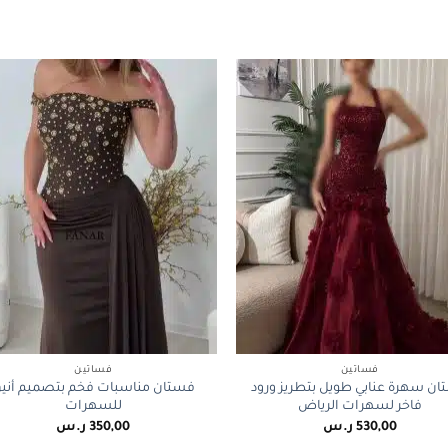
+
فساتين
فساتين
ن سهرة عنابي طويل بتطريز ورود
فستان مناسبات فخم بتصميم أني
فاخر لسهرات الرياض
للسهرات
530,00
ر.س
350,00
ر.س