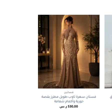
+
+
فساتين
ق
فستان سهرة تاوب طويل مطرز بقصة
حورية وأكمام شفافة
530,00
ر.س