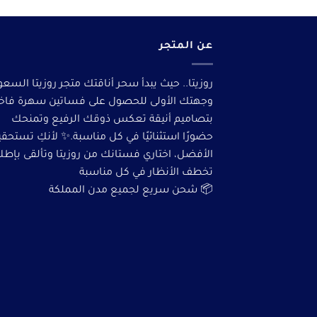
عن المتجر
روزيتا.. حيث يبدأ سحر أناقتك متجر روزيتا السعو
وجهتك الأولى للحصول على فساتين سهرة فاخ
بتصاميم أنيقة تعكس ذوقك الرفيع وتمنحك
حضورًا استثنائيًا في كل مناسبة.✨ لأنكِ تستحق
الأفضل، اختاري فستانك من روزيتا وتألقى بإطلا
تخطف الأنظار في كل مناسبة
📦 شحن سريع لجميع مدن المملكة