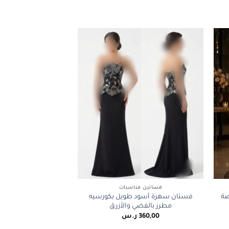
+
+
فساتين مناسبات
صة
فستان سهرة أسود طويل بكورسيه
مطرز بالفضي والأزرق
360,00
ر.س