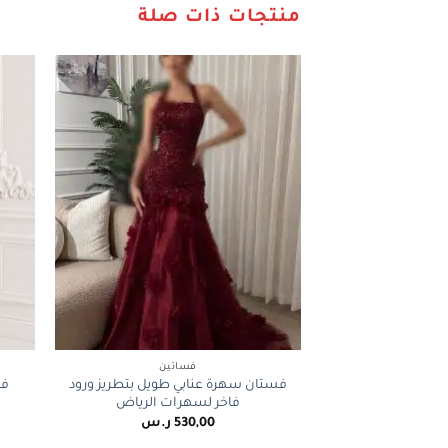
منتجات ذات صلة
+
فساتين
فستان سهرة عنابي طويل بتطريز ورود
فس
فاخر لسهرات الرياض
530,00
ر.س