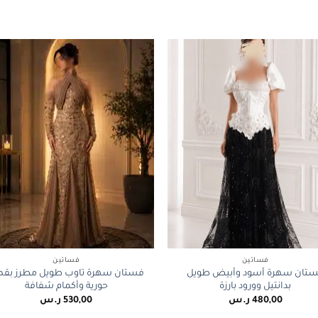
+
فساتين
فساتين
تان سهرة أسود وأبيض طويل
فستان سهرة تاوب طويل مطرز بق
بدانتيل وورود بارزة
حورية وأكمام شفافة
480,00
ر.س
530,00
ر.س