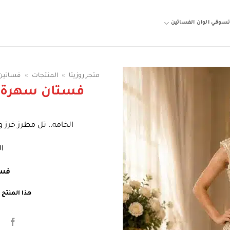
سوقي الوان الفساتين
متجر روزيتا
»
المنتجات
»
فساتين
فستان سهرة ب
الخامه.. تل مطرز خرز 
ا
فسا
هذا المنتج غ