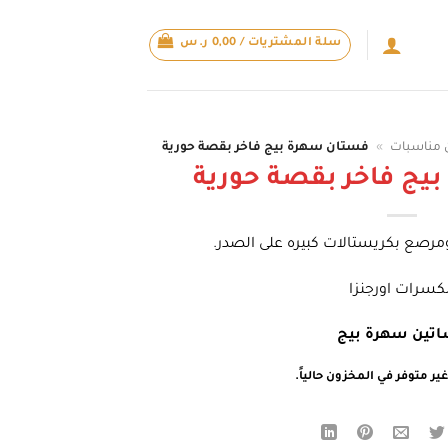
سلة المشتريات /
0,00
ر.س
 مناسبات
»
فستان سهرة بيج فاخر بقصة حورية
يج فاخر بقصة حورية
ومرصع بكريستالات كبيره على الصدر.
لكسرات اورجنزا
تين سهرة بيج
ير متوفر في المخزون حالياً.