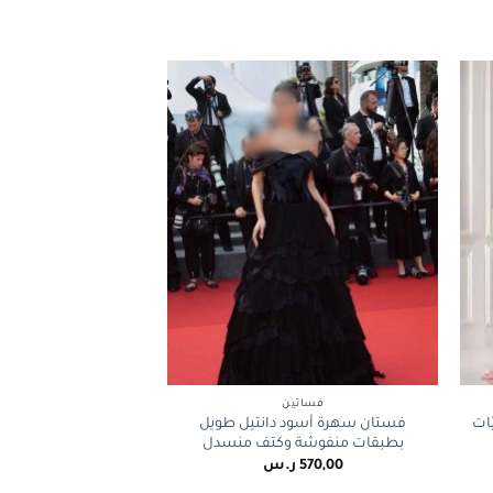
+
+
فساتين
ات
فستان سهرة أسود دانتيل طويل
بطبقات منفوشة وكتف منسدل
570,00
ر.س