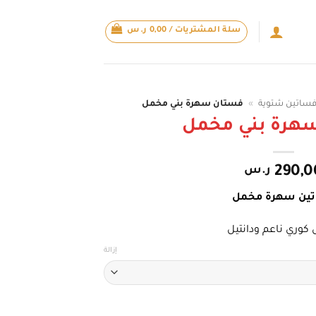
سلة المشتريات /
0,00
ر.س
ساتين شتوية
»
فستان سهرة بني مخمل
هرة بني مخمل
290,0
ر.س
ين سهرة مخمل
كوري ناعم ودانتيل
إزالة