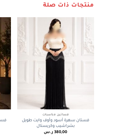
منتجات ذات صلة
+
فساتين مناسبات
فستان سهرة أسود وأوف وايت طويل
فست
بشراشيب وكريستال
380,00
ر.س