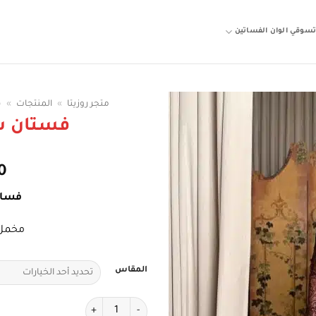
سوقي الوان الفساتين
متجر روزيتا
»
المنتجات
»
ف
فستان س
0
فسات
مخمل 
المقاس
كمية فستان سهرة بني مخمل