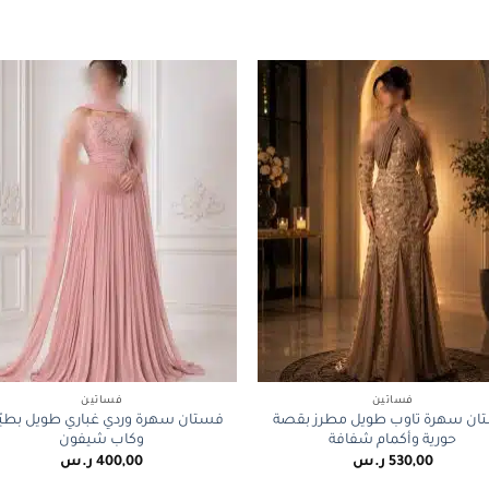
+
فساتين
فساتين
ان سهرة تاوب طويل مطرز بقصة
فستان سهرة وردي غباري طويل بطيّ
حورية وأكمام شفافة
وكاب شيفون
530,00
ر.س
400,00
ر.س