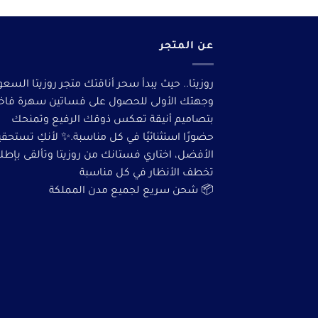
عن المتجر
روزيتا.. حيث يبدأ سحر أناقتك متجر روزيتا السعو
وجهتك الأولى للحصول على فساتين سهرة فاخ
بتصاميم أنيقة تعكس ذوقك الرفيع وتمنحك
حضورًا استثنائيًا في كل مناسبة.✨ لأنكِ تستحق
الأفضل، اختاري فستانك من روزيتا وتألقى بإطلا
تخطف الأنظار في كل مناسبة
📦 شحن سريع لجميع مدن المملكة