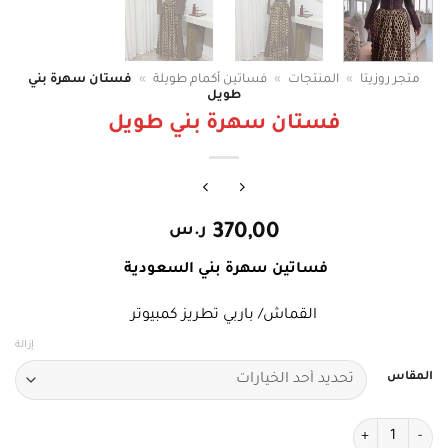
متجر روزيتا
»
المنتجات
»
فساتين أكمام طويلة
»
فستان سهرة بني
طويل
فستان سهرة بني طويل
370,00
ر.س
فساتين سهرة بني السعودية
القماش/ باربي تطريز كمبيوتر
إزالة
المقاس
كمية فستان سهرة بني طويل