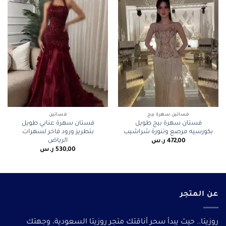
فساتين سهرة بيج
فساتين
فستان سهرة بيج طويل
فستان سهرة عنابي طويل
بكورسيه مرصع وتنورة شراشيب
بتطريز ورود فاخر لسهرات
الرياض
472,00
ر.س
530,00
ر.س
عن المتجر
روزيتا.. حيث يبدأ سحر أناقتك متجر روزيتا السعودية، وجهتك