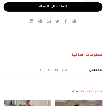
إضافة إلى السلة
معلومات إضافية
المقاس
XL, L, M, S, XXL, xxxL
منتجات ذات صلة