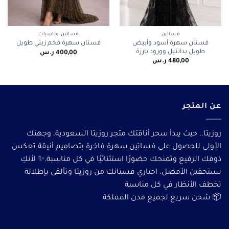
فساتين
فساتين مناسبات
فستان سهرة أسود وأبيض
فستان سهرة فخم زيتي طويل
طويل بدانتيل وورود بارزة
400,00
ر.س
480,00
ر.س
عن المتجر
روزيتا.. حيث يبدأ سحر أناقتك متجر روزيتا السعودية، وجهتك
الأولى للحصول على فساتين سهرة فاخرة بتصاميم أنيقة تعكس
ذوقك الرفيع وتمنحك حضورًا استثنائيًا في كل مناسبة.✨ لأنكِ
تستحقين الأفضل، اختاري فستانك من روزيتا وتألقى بإطلالة
تخطف الأنظار في كل مناسبة
📦 شحن سريع لجميع مدن المملكة