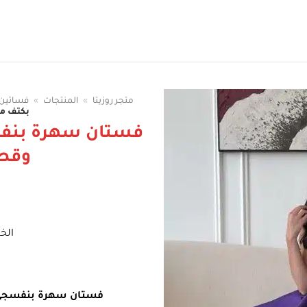
سوقي الوان الفساتين
متجر روزيتا
»
المنتجات
»
فساتين 
بكتف م
فستان سهرة بنف
وقص
الخ
فستان سهرة بنفسج