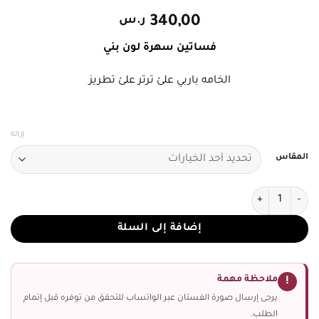
340,00
ر.س
فساتين سهرة لون بني
الخامه باربي علئ ترتر علئ تطريز
إزالة
المقاس
كمية فستان سهرة بلون بني
إضافة إلى السلة
ملاحظة مهمة
!
يرجى إرسال صورة الفستان عبر الواتساب للتحقق من توفره قبل إتمام
الطلب.