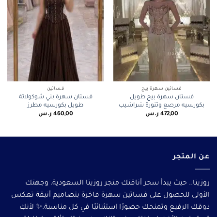
فساتين سهرة بيج
فساتين
فستان سهرة بيج طويل
فستان سهرة بني شوكولاتة
بكورسيه مرصع وتنورة شراشيب
طويل بكورسيه مطرز
472,00
ر.س
460,00
ر.س
عن المتجر
روزيتا.. حيث يبدأ سحر أناقتك متجر روزيتا السعودية، وجهتك
الأولى للحصول على فساتين سهرة فاخرة بتصاميم أنيقة تعكس
ذوقك الرفيع وتمنحك حضورًا استثنائيًا في كل مناسبة.✨ لأنكِ