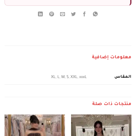
معلومات إضافية
المقاس
XL, L, M, S, XXL, xxxL
منتجات ذات صلة