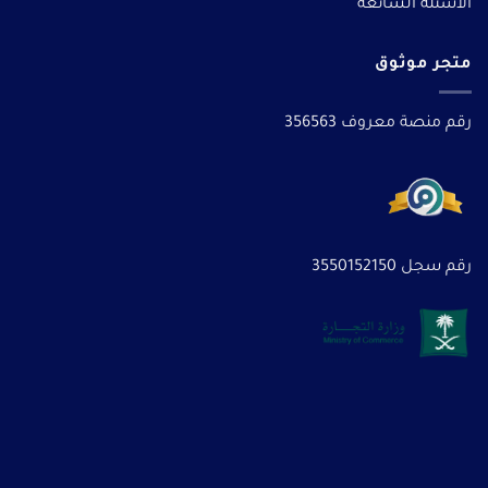
الأسئلة الشائعة
متجر موثوق
رقم منصة معروف 356563
رقم سجل 3550152150