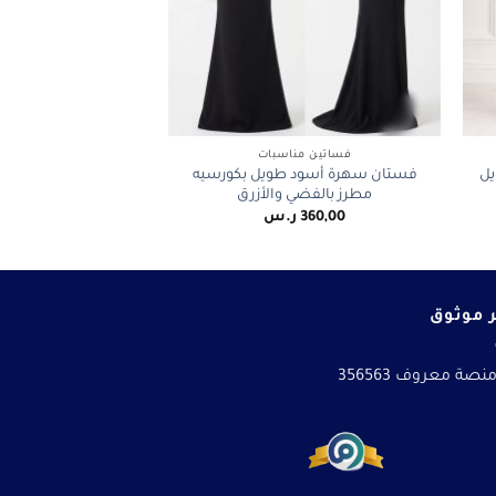
+
+
فساتين مناسبات
يل
فستان سهرة أسود طويل بكورسيه
مطرز بالفضي والأزرق
360,00
ر.س
 موثوق
نصة معروف 356563