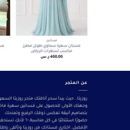
+
فساتين
فستان سهرة سماوي طويل مطرز
فست
مناسب لسهرات الرياض
400,00
ر.س
عن المتجر
روزيتا.. حيث يبدأ سحر أناقتك متجر روزيتا السعو
وجهتك الأولى للحصول على فساتين سهرة فاخ
بتصاميم أنيقة تعكس ذوقك الرفيع وتمنحك
حضورًا استثنائيًا في كل مناسبة.✨ لأنكِ تستحق
الأفضل، اختاري فستانك من روزيتا وتألقى بإطلا