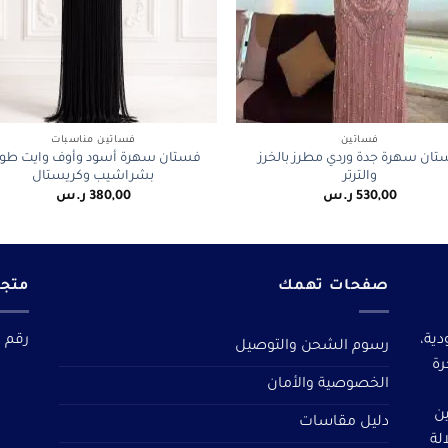
+
فساتين
فساتين مناسبات
ان سهرة جدة وردي مطرز بالخرز
فستان سهرة أسود وأوف وايت طو
والترتر
بشراشيب وكريستال
530,00
ر.س
380,00
ر.س
صفحات تهمك
متجر
دية،
رقم م
رسوم الشحن والتوصيل
رة
الخصوصية والأمان
ين
دليل مقاسات
لة