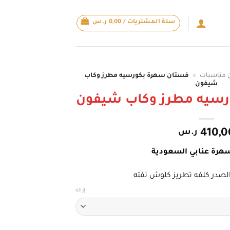
سلة المشتريات /
0,00
ر.س
 مناسبات
»
فستان سهرة بكورسيه مطرز وكاب
شيفون
رسيه مطرز وكاب شيفون
410,0
ر.س
هرة عنابي السعودية
صدر كلفه تطريز كلوش تفته
إزالة
 وكاب شيفون