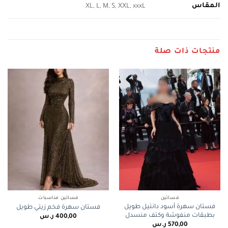
المقاس
XL, L, M, S, XXL, xxxL
منتجات ذات صلة
فساتين
فساتين مناسبات
فستان سهرة أسود دانتيل طويل
فستان سهرة فخم زيتي طويل
بطبقات منفوشة وكتف منسدل
400,00
ر.س
570,00
ر.س