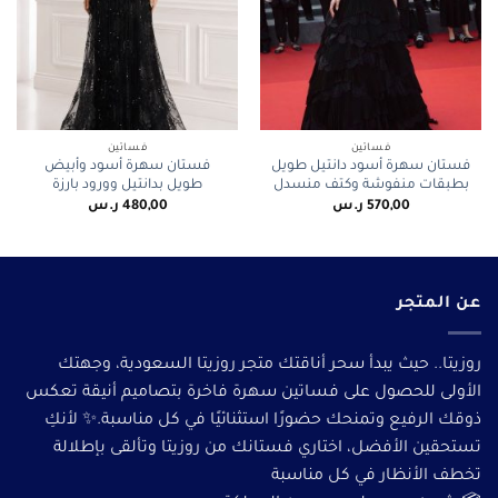
فساتين
فساتين
فستان سهرة أسود دانتيل طويل
فستان سهرة أسود وأبيض
بطبقات منفوشة وكتف منسدل
طويل بدانتيل وورود بارزة
570,00
ر.س
480,00
ر.س
عن المتجر
روزيتا.. حيث يبدأ سحر أناقتك متجر روزيتا السعودية، وجهتك
الأولى للحصول على فساتين سهرة فاخرة بتصاميم أنيقة تعكس
ذوقك الرفيع وتمنحك حضورًا استثنائيًا في كل مناسبة.✨ لأنكِ
تستحقين الأفضل، اختاري فستانك من روزيتا وتألقى بإطلالة
تخطف الأنظار في كل مناسبة