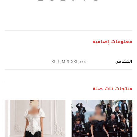
معلومات إضافية
المقاس
XL, L, M, S, XXL, xxxL
منتجات ذات صلة