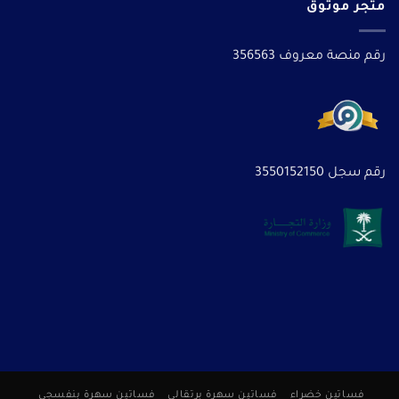
متجر موثوق
رقم منصة معروف 356563
رقم سجل 3550152150
فساتين خضراء
فساتين سهرة برتقالى
فساتين سهرة بنفسجى