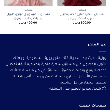
فساتين
فساتين
فستان سهرة عنابي فخم بتطريز
فستان سهرة وردي غباري طويل
لامع وطبقات أورجانزا
بطيّات وكاب شيفون
500,00
ر.س
400,00
ر.س
عن المتجر
روزيتا.. حيث يبدأ سحر أناقتك متجر روزيتا السعودية، وجهتك
الأولى للحصول على فساتين سهرة فاخرة بتصاميم أنيقة تعكس
ذوقك الرفيع وتمنحك حضورًا استثنائيًا في كل مناسبة.✨ لأنكِ
تستحقين الأفضل، اختاري فستانك من روزيتا وتألقى بإطلالة
تخطف الأنظار في كل مناسبة
📦 شحن سريع لجميع مدن المملكة
صفحات تهمك