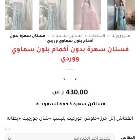
متجر روزيتا
»
المنتجات
»
فساتين مناسبات
»
فستان سهرة بدون
أكمام بلون سماوي ووردي
فستان سهرة بدون أكمام بلون سماوي
ووردي
430,00
ر.س
فساتين سهرة فخمة السعودية
القماش |تل خرز +كلوش جورجيت بليسيا +شال جورجيت +بطانه
إزالة
المقاس