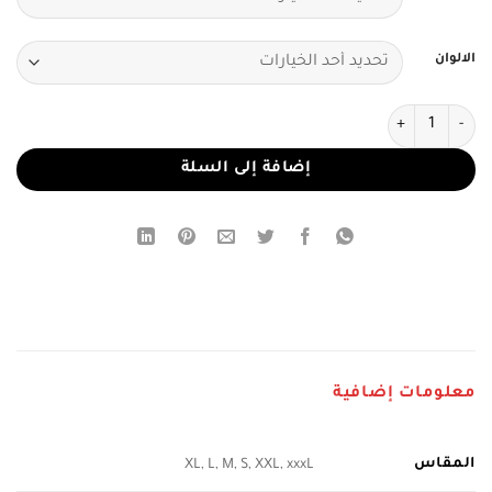
الالوان
كمية فستان سهرة بدون أكمام بلون سماوي ووردي
إضافة إلى السلة
معلومات إضافية
المقاس
XL, L, M, S, XXL, xxxL