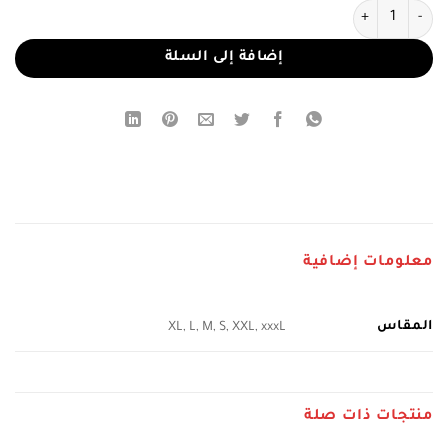
كمية فستان سهرة بدون أكمام بتطريز لؤلؤي وتنورة ساتان
إضافة إلى السلة
معلومات إضافية
المقاس
XL, L, M, S, XXL, xxxL
منتجات ذات صلة