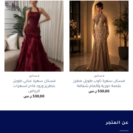
فساتين
فساتين
فستان سهرة تاوب طويل مطرز
فستان سهرة عنابي طويل
بقصة حورية وأكمام شفافة
بتطريز ورود فاخر لسهرات
الرياض
530,00
ر.س
530,00
ر.س
عن المتجر