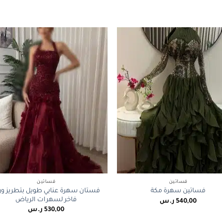
+
فساتين
فساتين
فستان سهرة عنابي طويل بتطريز ور
فساتين سهرة مكة
فاخر لسهرات الرياض
540,00
ر.س
530,00
ر.س