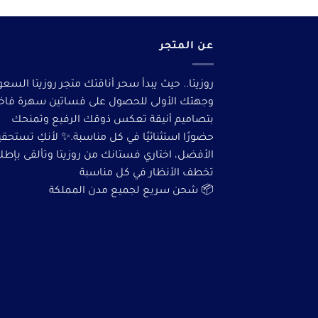
عن المتجر
روزيتا.. حيث يبدأ سحر أناقتك متجر روزيتا السعو
وجهتك الأولى للحصول على فساتين سهرة فاخ
بتصاميم أنيقة تعكس ذوقك الرفيع وتمنحك
حضورًا استثنائيًا في كل مناسبة.✨ لأنكِ تستحق
الأفضل، اختاري فستانك من روزيتا وتألقى بإطلا
تخطف الأنظار في كل مناسبة
📦 شحن سريع لجميع مدن المملكة