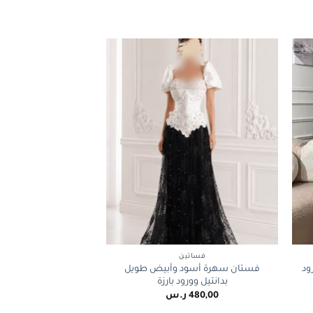
+
+
فساتين
ود
فستان سهرة أسود وأبيض طويل
بدانتيل وورود بارزة
480,00
ر.س