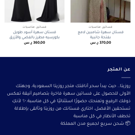
فساتين مناسبات
فساتين مناسبات
فستان سهرة شامبين لامع
فستان سهرة أسود طويل
بفتحة جانبية
بكورسيه مطرز بالفضي والأزرق
370,00
ر.س
360,00
ر.س
عن المتجر
روزيتا.. حيث يبدأ سحر أناقتك متجر روزيتا السعودية، وجهتك
الأولى للحصول على فساتين سهرة فاخرة بتصاميم أنيقة تعكس
ذوقك الرفيع وتمنحك حضورًا استثنائيًا في كل مناسبة.✨ لأنكِ
تستحقين الأفضل، اختاري فستانك من روزيتا وتألقى بإطلالة
تخطف الأنظار في كل مناسبة
📦 شحن سريع لجميع مدن المملكة