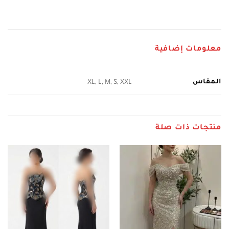
معلومات إضافية
المقاس
XL, L, M, S, XXL
منتجات ذات صلة