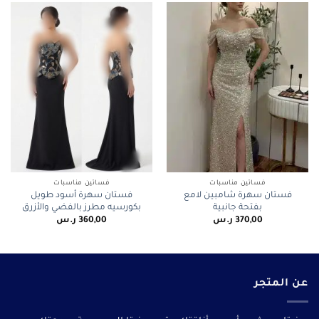
فساتين مناسبات
فساتين مناسبات
فستان سهرة شامبين لامع
فستان سهرة أسود طويل
بفتحة جانبية
بكورسيه مطرز بالفضي والأزرق
370,00
ر.س
360,00
ر.س
عن المتجر