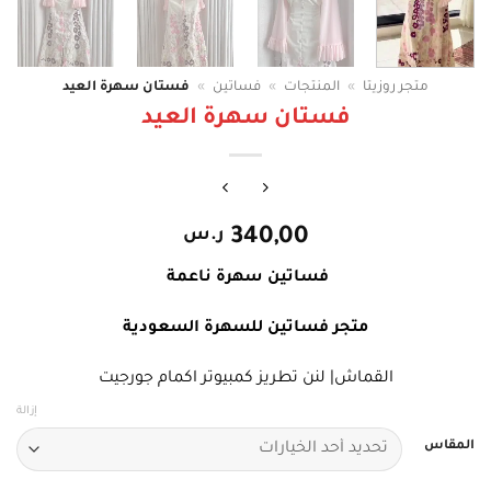
متجر روزيتا
»
المنتجات
»
فساتين
»
فستان سهرة العيد
فستان سهرة العيد
340,00
ر.س
فساتين سهرة ناعمة
متجر فساتين للسهرة السعودية
القماش| لنن تطريز كمبيوتر اكمام جورجيت
إزالة
المقاس