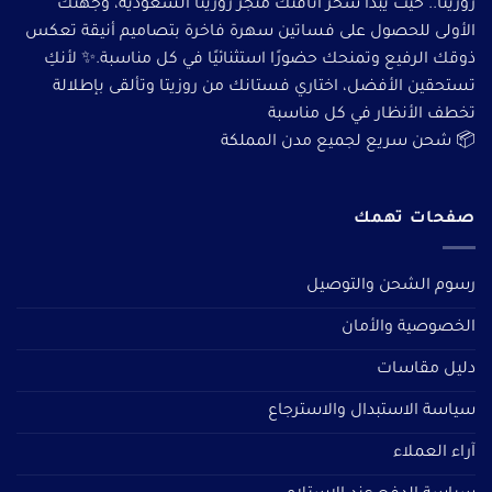
روزيتا.. حيث يبدأ سحر أناقتك متجر روزيتا السعودية، وجهتك
الأولى للحصول على فساتين سهرة فاخرة بتصاميم أنيقة تعكس
ذوقك الرفيع وتمنحك حضورًا استثنائيًا في كل مناسبة.✨ لأنكِ
تستحقين الأفضل، اختاري فستانك من روزيتا وتألقى بإطلالة
تخطف الأنظار في كل مناسبة
📦 شحن سريع لجميع مدن المملكة
صفحات تهمك
رسوم الشحن والتوصيل
الخصوصية والأمان
دليل مقاسات
سياسة الاستبدال والاسترجاع
آراء العملاء