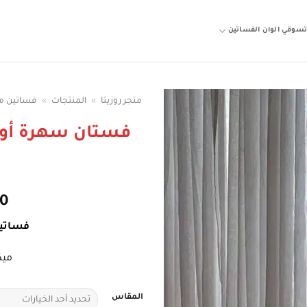
سوقي الوان الفساتين
متجر روزيتا
»
المنتجات
»
فساتين م
فستان سهرة أوف
00
فساتي
ميك
المقاس