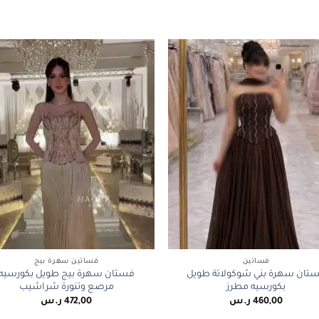
+
فساتين
فساتين سهرة بيج
تان سهرة بني شوكولاتة طويل
فستان سهرة بيج طويل بكورسيه
بكورسيه مطرز
مرصع وتنورة شراشيب
460,00
ر.س
472,00
ر.س