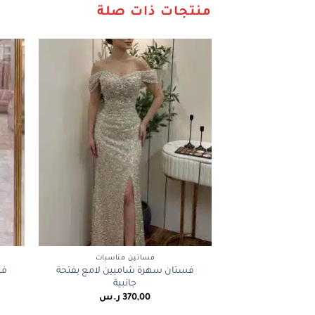
منتجات ذات صلة
+
فساتين مناسبات
فستان سهرة شامبين لامع بفتحة
فس
جانبية
370,00
ر.س