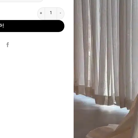
كمية فستان سهرة أوف وايت فاخر
إض