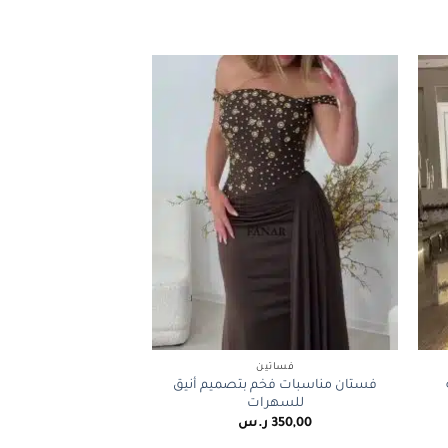
+
+
فساتين
فستان مناسبات فخم بتصميم أنيق
للسهرات
350,00
ر.س