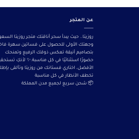
عن المتجر
روزيتا.. حيث يبدأ سحر أناقتك متجر روزيتا السعو
وجهتك الأولى للحصول على فساتين سهرة فاخ
بتصاميم أنيقة تعكس ذوقك الرفيع وتمنحك
حضورًا استثنائيًا في كل مناسبة.✨ لأنكِ تستحق
الأفضل، اختاري فستانك من روزيتا وتألقى بإطلا
تخطف الأنظار في كل مناسبة
📦 شحن سريع لجميع مدن المملكة