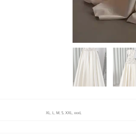
XL, L, M, S, XXL, xxxL