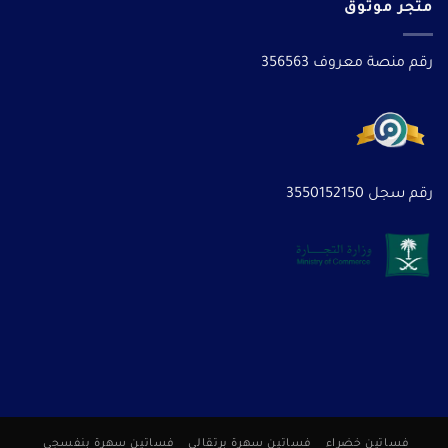
متجر موثوق
رقم منصة معروف 356563
رقم سجل 3550152150
فساتين خضراء
فساتين سهرة برتقالى
فساتين سهرة بنفسجى