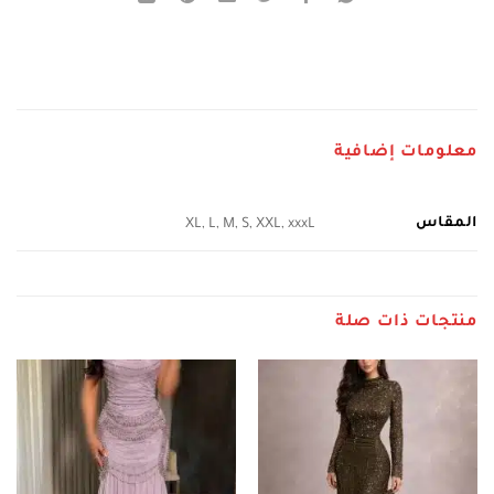
معلومات إضافية
المقاس
XL, L, M, S, XXL, xxxL
منتجات ذات صلة