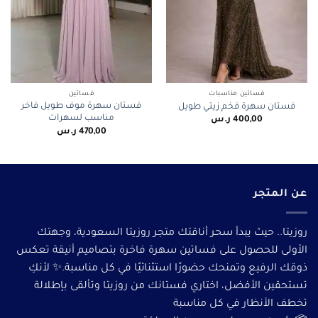
فساتين مناسبات
فساتين
فستان سهرة موف طويل فاخر
فستان سهرة فخم زيتي طويل
مناسب لسهرات
400,00
ر.س
470,00
ر.س
عن المتجر
روزيتا.. حيث يبدأ سحر أناقتك متجر روزيتا السعودية، وجهتك
الأولى للحصول على فساتين سهرة فاخرة بتصاميم أنيقة تعكس
ذوقك الرفيع وتمنحك حضورًا استثنائيًا في كل مناسبة.✨ لأنكِ
تستحقين الأفضل، اختاري فستانك من روزيتا وتألقى بإطلالة
تخطف الأنظار في كل مناسبة