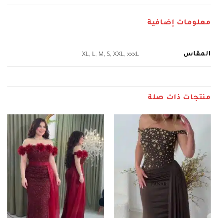
معلومات إضافية
المقاس
XL, L, M, S, XXL, xxxL
منتجات ذات صلة