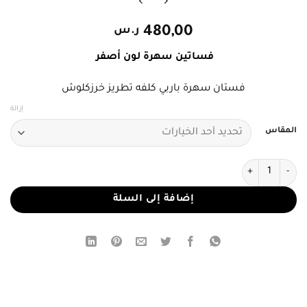
480,00
ر.س
فساتين سهرة لون أصفر
فستان سهرة باربي كلفه تطريز خرزكلوش
إزالة
المقاس
كمية فستان سهرة أصفر أوف شولدر
إضافة إلى السلة