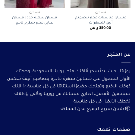
فساتين
فساتين
فستان مناسبات فخم بتصميم
فستان سهرة جدة | فستان
أنيق للسهرات
عنابي فخم بتطريز لامع
350,00
ر.س
عن المتجر
روزيتا.. حيث يبدأ سحر أناقتك متجر روزيتا السعودية، وجهتك
الأولى للحصول على فساتين سهرة فاخرة بتصاميم أنيقة تعكس
ذوقك الرفيع وتمنحك حضورًا استثنائيًا في كل مناسبة.✨ لأنكِ
تستحقين الأفضل، اختاري فستانك من روزيتا وتألقى بإطلالة
تخطف الأنظار في كل مناسبة
📦 شحن سريع لجميع مدن المملكة
صفحات تهمك