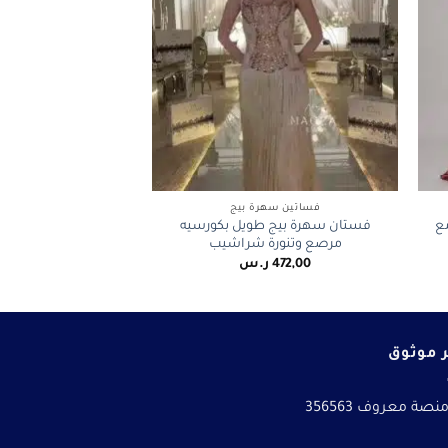
+
+
فساتين سهرة بيج
ع
فستان سهرة بيج طويل بكورسيه
مرصع وتنورة شراشيب
472,00
ر.س
 موثوق
نصة معروف 356563