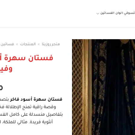
سوقي الوان الفساتين
متجر روزيتا
»
المنتجات
»
فساتين 
فستان سهرة أس
وفيو
0
فستان سهرة أسود فاخر
بتصمي
وقصة راقية تمنح الإطلالة فخ
بتفاصيل منسدلة على كامل الفس
أنثوية فريدة. مثالي للملكة،