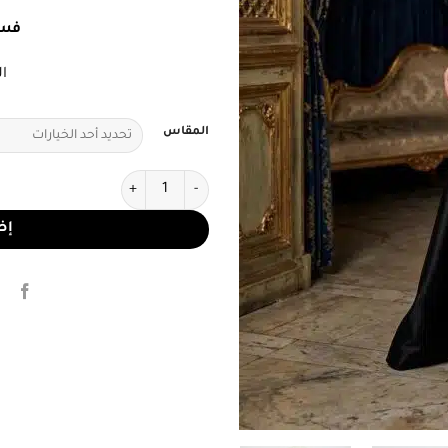
فسا
ا
المقاس
كمية فستان سهرة أسود فاخر بتطر
إض