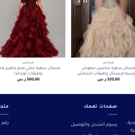
+
فساتين
فساتين
ستان سهرة شامبين منفوش
فستان سهرة عنابي فخم بتطريز لام
رسيه كريستال وطبقات كشكش
وطبقات أورجانزا
520,00
ر.س
500,00
ر.س
صفحات تهمك
متجر
دية،
رقم م
رسوم الشحن والتوصيل
رة