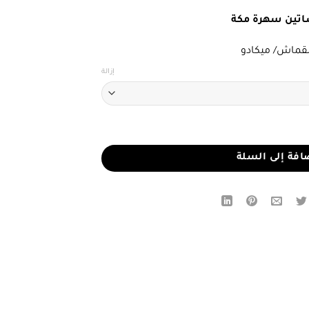
تين سهرة مكة
لقماش/ ميكادو
إزالة
يز ذهبي وفيونكة ساتان
افة إلى السلة