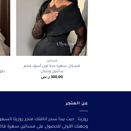
+
فساتين
فستان سهرة جدة لون أسود فخم
ف
بدانتيل وشال
بكو
300,00
ر.س
عن المتجر
روزيتا.. حيث يبدأ سحر أناقتك متجر روزيتا السعو
وجهتك الأولى للحصول على فساتين سهرة فاخ