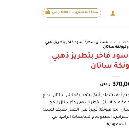
سلة المشتريات /
0,00
ر.س
مناسبات
»
فستان سهرة أسود فاخر بتطريز ذهبي
وفيونكة ساتان
ود فاخر بتطريز ذهبي
نكة ساتان
370,0
ر.س
م أوف شولدر أنيق، يتميز بقماش ساتان لامع
امة ملكية. يأتي بتطريز ذهبي وكرستال لامع
تان، مع فيونكة كبيرة على الصدر تضيف لمسة
 الأعراس، الخطوبة، والمناسبات الراقية في
السعودية.