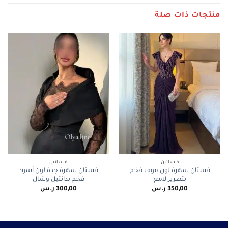
منتجات ذات صلة
فساتين
فساتين
فستان سهرة لون موف فخم
فستان سهرة جدة لون أسود
بتطريز لامع
فخم بدانتيل وشال
350,00
ر.س
300,00
ر.س