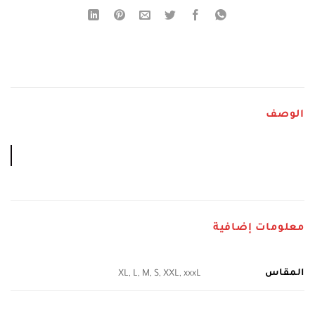
الوصف
معلومات إضافية
المقاس
XL, L, M, S, XXL, xxxL