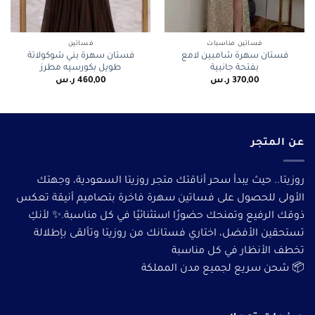
فساتين مناسبات
فساتين
فستان سهرة شامبين لامع
فستان سهرة بني شوكولاتة
بفتحة جانبية
طويل بكورسيه مطرز
370,00
ر.س
460,00
ر.س
عن المتجر
روزيتا.. حيث يبدأ سحر أناقتك متجر روزيتا السعودية، وجهتك
الأولى للحصول على فساتين سهرة فاخرة بتصاميم أنيقة تعكس
ذوقك الرفيع وتمنحك حضورًا استثنائيًا في كل مناسبة.✨ لأنكِ
تستحقين الأفضل، اختاري فستانك من روزيتا وتألقى بإطلالة
تخطف الأنظار في كل مناسبة
📦 شحن سريع لجميع مدن المملكة