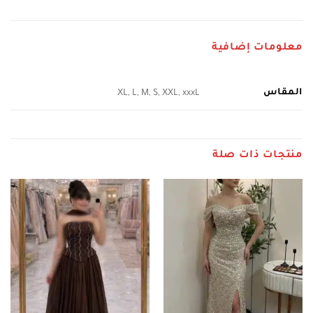
معلومات إضافية
المقاس
XL, L, M, S, XXL, xxxL
منتجات ذات صلة