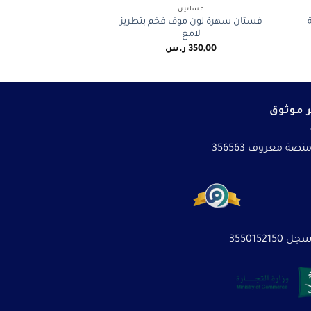
فساتين
فستان سهرة لون موف فخم بتطريز
لامع
350,00
ر.س
 موثوق
نصة معروف 356563
3550152150