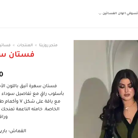
سوقي الوان الفساتين
متجر روزيتا
»
المنتجات
»
فساتي
فستان سه
0
فستان سهرة أنيق باللون الأخضر
بأسلوب راقٍ مع تفاصيل سوداء
مع ياقة على ش
الخاصة. خامته الناعمة تمنحك را
وراق
القماش- بارب