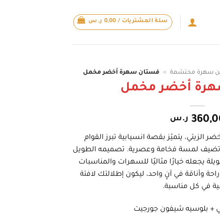
سلة المشتريات /
0,00
ر.س
ن سهرة محتشمة
»
فستان سهرة أخضر مخمل
رة أخضر مخمل
360,0
ر.س
 الزيتي، يتميّز بقصة انسيابية تبرز القوام
 تضيف لمسة فخامة وعصرية. تصميمه الطويل
كل V وأكمام طويلة يجعله خيارًا مثاليًا للسهرات والمناسبات
حة وأناقة في آنٍ واحد، ليكون إطلالتك لافتة
ية في كل مناسبة.
ي + بلوسيه شيفون جورجيت