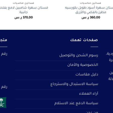
فساتين مناسبات
فساتين مناسبات
تان سهرة أسود طويل بكورسيه
فستان سهرة شامبين لامع بفتحة
مطرز بالفضي والأزرق
جانبية
360,00
ر.س
370,00
ر.س
صفحات تهمك
متجر
دية،
رقم م
رسوم الشحن والتوصيل
رة
الخصوصية والأمان
ين
دليل مقاسات
لة
سياسة الاستبدال والاسترجاع
رقم سجل 
آراء العملاء
سياسة الدفع عند الاستلام