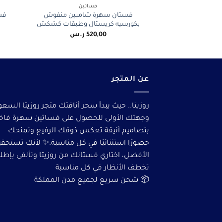
فساتين
فستان سهرة شامبين منفوش
فس
بكورسيه كريستال وطبقات كشكش
520,00
ر.س
عن المتجر
روزيتا.. حيث يبدأ سحر أناقتك متجر روزيتا السعو
وجهتك الأولى للحصول على فساتين سهرة فاخ
بتصاميم أنيقة تعكس ذوقك الرفيع وتمنحك
حضورًا استثنائيًا في كل مناسبة.✨ لأنكِ تستحق
الأفضل، اختاري فستانك من روزيتا وتألقى بإطلا
تخطف الأنظار في كل مناسبة
📦 شحن سريع لجميع مدن المملكة