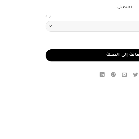
+مخمل
إزالة
افة إلى السلة