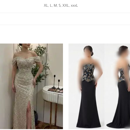
XL, L, M, S, XXL, xxxL
+