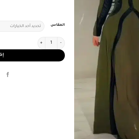
المقاس
كمية فستان سهرة أخضر مخمل
إض