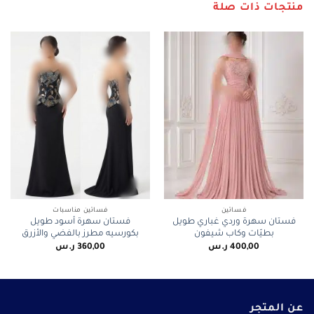
منتجات ذات صلة
فساتين
فساتين مناسبات
فستان سهرة وردي غباري طويل
فستان سهرة أسود طويل
بطيّات وكاب شيفون
بكورسيه مطرز بالفضي والأزرق
400,00
ر.س
360,00
ر.س
عن المتجر