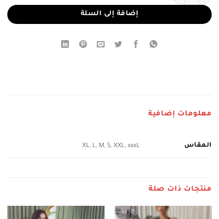
إضافة إلى السلة
معلومات إضافية
المقاس
XL, L, M, S, XXL, xxxL
منتجات ذات صلة