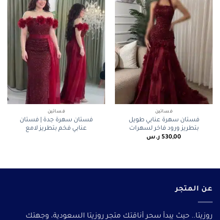
فساتين
فساتين
فستان سهرة عنابي طويل
فستان سهرة جدة | فستان
بتطريز ورود فاخر لسهرات
عنابي فخم بتطريز لامع
530,00
ر.س
عن المتجر
روزيتا.. حيث يبدأ سحر أناقتك متجر روزيتا السعودية، وجهتك