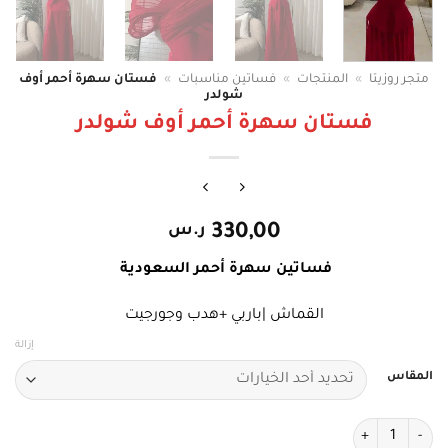
متجر روزيتا
»
المنتجات
»
فساتين مناسبات
»
فستان سهرة أحمر أوف
شولدر
فستان سهرة أحمر أوف شولدر
330,00
ر.س
فساتين سهرة أحمر السعودية
القماش |باربي +هدب وجورجيت
إزالة
المقاس
كمية فستان سهرة أحمر أوف شولدر