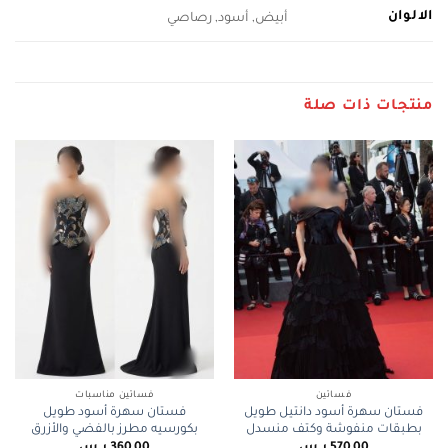
الالوان
أبيض, أسود, رصاصي
منتجات ذات صلة
فساتين
فساتين مناسبات
فستان سهرة أسود دانتيل طويل
فستان سهرة أسود طويل
بطبقات منفوشة وكتف منسدل
بكورسيه مطرز بالفضي والأزرق
570,00
ر.س
360,00
ر.س