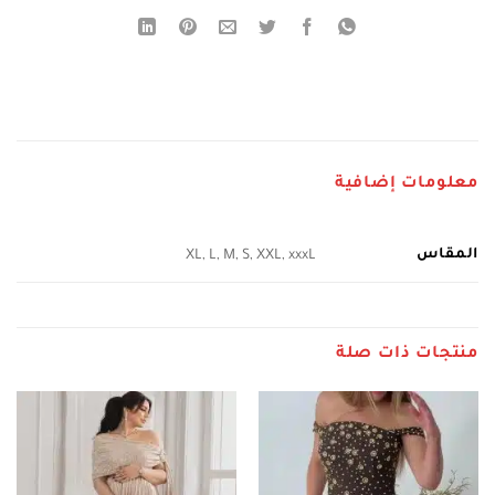
معلومات إضافية
المقاس
XL, L, M, S, XXL, xxxL
منتجات ذات صلة