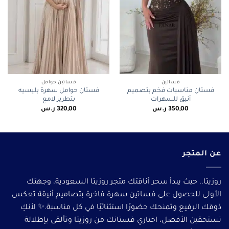
فساتين
فساتين حوامل
فستان مناسبات فخم بتصميم
فستان حوامل سهرة بليسيه
أنيق للسهرات
بتطريز لامع
350,00
ر.س
320,00
ر.س
عن المتجر
روزيتا.. حيث يبدأ سحر أناقتك متجر روزيتا السعودية، وجهتك
الأولى للحصول على فساتين سهرة فاخرة بتصاميم أنيقة تعكس
ذوقك الرفيع وتمنحك حضورًا استثنائيًا في كل مناسبة.✨ لأنكِ
تستحقين الأفضل، اختاري فستانك من روزيتا وتألقى بإطلالة