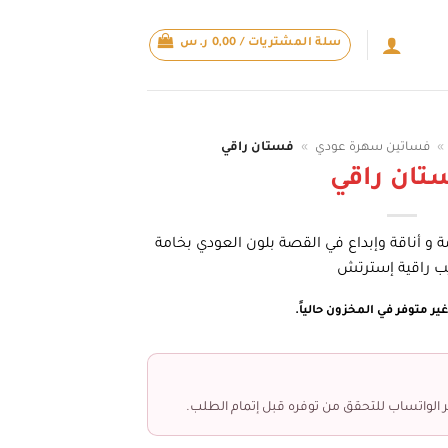
سلة المشتريات /
0,00
ر.س
»
فساتين سهرة عودي
»
فستان راقي
تان راقي
مة و أناقة وإبداع في القصة بلون العودي بخامة
ب راقية إسترتش
ير متوفر في المخزون حالياً.
 الواتساب للتحقق من توفره قبل إتمام الطلب.