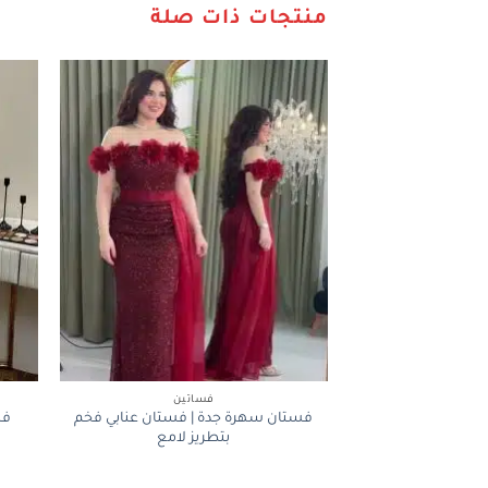
منتجات ذات صلة
+
فساتين
فستان سهرة جدة | فستان عنابي فخم
فس
بتطريز لامع