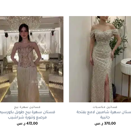
+
فساتين مناسبات
فساتين سهرة بيج
تان سهرة شامبين لامع بفتحة
فستان سهرة بيج طويل بكورسيه
جانبية
مرصع وتنورة شراشيب
370,00
ر.س
472,00
ر.س