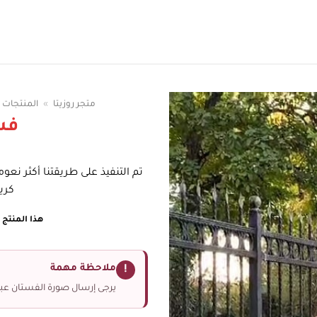
سوقي الوان الفساتين
متجر روزيتا
»
المنتجات
فس
تم التنفيذ على طريقتنا أكثر نعو
كري
هذا المنتج غ
ملاحظة مهمة
!
يرجى إرسال صورة الفستان عبر