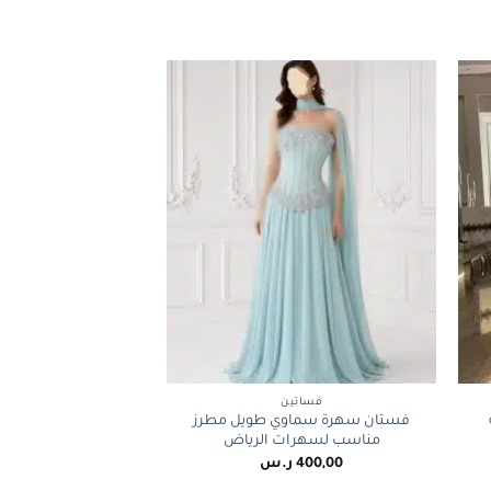
+
+
فساتين
فستان سهرة سماوي طويل مطرز
مناسب لسهرات الرياض
400,00
ر.س