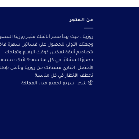
عن المتجر
روزيتا.. حيث يبدأ سحر أناقتك متجر روزيتا السعو
وجهتك الأولى للحصول على فساتين سهرة فاخ
بتصاميم أنيقة تعكس ذوقك الرفيع وتمنحك
حضورًا استثنائيًا في كل مناسبة.✨ لأنكِ تستحق
الأفضل، اختاري فستانك من روزيتا وتألقى بإطلا
تخطف الأنظار في كل مناسبة
📦 شحن سريع لجميع مدن المملكة