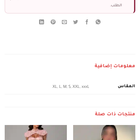
الطلب.
معلومات إضافية
المقاس
XL, L, M, S, XXL, xxxL
منتجات ذات صلة