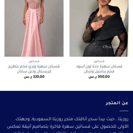
فساتين
فساتين
فستان سهرة جدة لون أسود
فستان سهرة وردي فخم بتطريز
فخم بدانتيل وشال
كريستال وذيل ساتان
300,00
ر.س
320,00
ر.س
عن المتجر
روزيتا.. حيث يبدأ سحر أناقتك متجر روزيتا السعودية، وجهتك
الأولى للحصول على فساتين سهرة فاخرة بتصاميم أنيقة تعكس