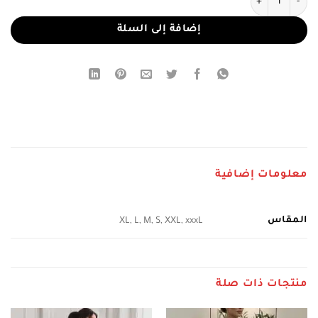
إضافة إلى السلة
معلومات إضافية
المقاس
XL, L, M, S, XXL, xxxL
منتجات ذات صلة