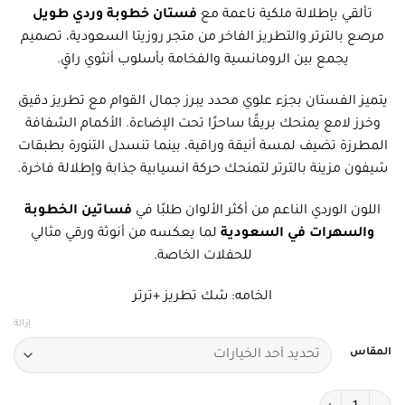
تألقي بإطلالة ملكية ناعمة مع
فستان خطوبة وردي طويل
مرصع بالترتر والتطريز الفاخر من متجر روزيتا السعودية، تصميم
يجمع بين الرومانسية والفخامة بأسلوب أنثوي راقٍ.
يتميز الفستان بجزء علوي محدد يبرز جمال القوام مع تطريز دقيق
وخرز لامع يمنحك بريقًا ساحرًا تحت الإضاءة. الأكمام الشفافة
المطرزة تضيف لمسة أنيقة وراقية، بينما تنسدل التنورة بطبقات
شيفون مزينة بالترتر لتمنحك حركة انسيابية جذابة وإطلالة فاخرة.
اللون الوردي الناعم من أكثر الألوان طلبًا في
فساتين الخطوبة
والسهرات في السعودية
لما يعكسه من أنوثة ورقي مثالي
للحفلات الخاصة.
الخامه: شك تطريز +ترتر
إزالة
المقاس
كمية فستان خطوبة وردي طويل مرصع بالترتر