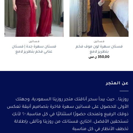
فساتين
فساتين
فستان سهرة لون موف فخم
فستان سهرة جدة | فستان
بتطريز لامع
عنابي فخم بتطريز لامع
350,00
ر.س
عن المتجر
روزيتا.. حيث يبدأ سحر أناقتك متجر روزيتا السعودية، وجهتك
الأولى للحصول على فساتين سهرة فاخرة بتصاميم أنيقة تعكس
ذوقك الرفيع وتمنحك حضورًا استثنائيًا في كل مناسبة.✨ لأنكِ
تستحقين الأفضل، اختاري فستانك من روزيتا وتألقى بإطلالة
تخطف الأنظار في كل مناسبة