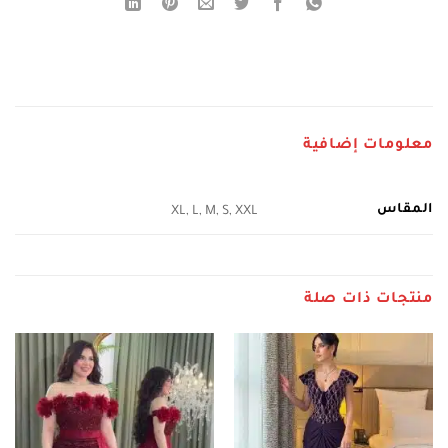
معلومات إضافية
المقاس
XL, L, M, S, XXL
منتجات ذات صلة