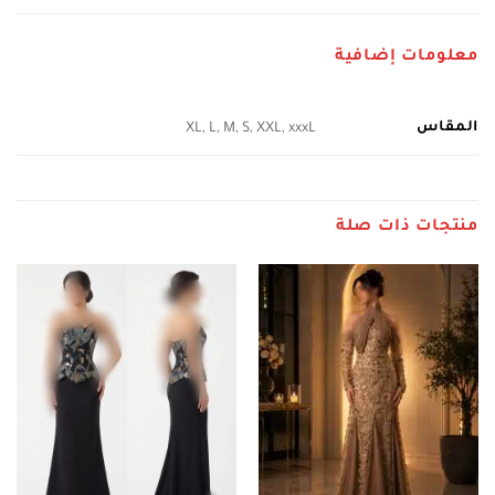
معلومات إضافية
المقاس
XL, L, M, S, XXL, xxxL
منتجات ذات صلة