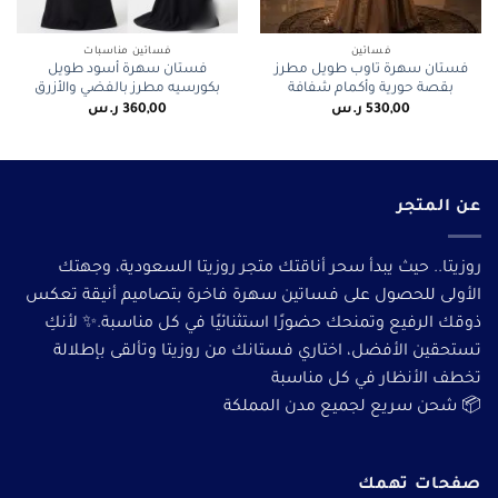
فساتين
فساتين مناسبات
فستان سهرة تاوب طويل مطرز
فستان سهرة أسود طويل
بقصة حورية وأكمام شفافة
بكورسيه مطرز بالفضي والأزرق
530,00
ر.س
360,00
ر.س
عن المتجر
روزيتا.. حيث يبدأ سحر أناقتك متجر روزيتا السعودية، وجهتك
الأولى للحصول على فساتين سهرة فاخرة بتصاميم أنيقة تعكس
ذوقك الرفيع وتمنحك حضورًا استثنائيًا في كل مناسبة.✨ لأنكِ
تستحقين الأفضل، اختاري فستانك من روزيتا وتألقى بإطلالة
تخطف الأنظار في كل مناسبة
📦 شحن سريع لجميع مدن المملكة
صفحات تهمك