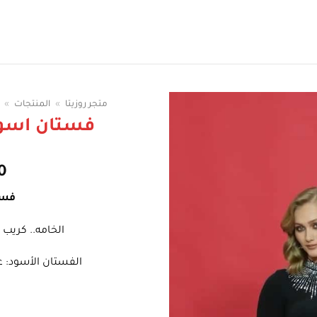
قي الوان الفساتين
متجر روزيتا
»
المنتجات
»
فستان اسود
0
فست
الخامه.. كريب
الفستان الأسود: ع