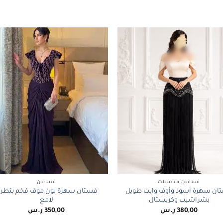
+
فساتين مناسبات
فساتين
ان سهرة أسود وأوف وايت طويل
فستان سهرة لون موف فخم بتطري
بشراشيب وكريستال
لامع
380,00
ر.س
350,00
ر.س