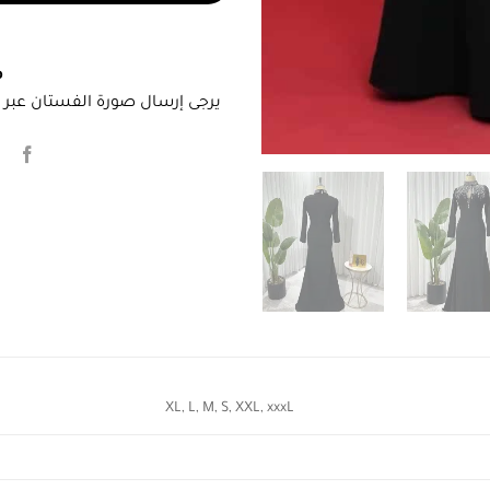
م
يرجى إرسال صورة الفستان عبر ا
XL, L, M, S, XXL, xxxL