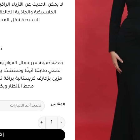
لا يمكن الحديث عن الأزياء الراق
الكلاسيكية والجاذبية الخالدة
البسيطة تنقل الفست
ت
بقصة ضيقة تبرز جمال القوام وتم
تضفي طابعًا أنيقًا ومحتشمًا 
مزين بزخارف كريستالية براقة
محط الأنظار ويض
المقاس
كمية فستان اسود طويل فخم واني
إض