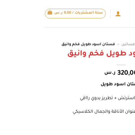
سلة المشتريات /
0,00
ر.س
فساتين
»
فستان اسود طويل فخم وانيق
 طويل فخم وانيق
320,0
ر.س
ان اسود طويل
 استرتش + تطريز يدوي رااقي
نوان الأناقة والجمال الكلاسيكي