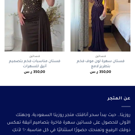
فساتين
فساتين
فستان سهرة لون موف فخم
فستان مناسبات فخم بتصميم
بتطريز لامع
أنيق للسهرات
350,00
ر.س
350,00
ر.س
عن المتجر
روزيتا.. حيث يبدأ سحر أناقتك متجر روزيتا السعودية، وجهتك
الأولى للحصول على فساتين سهرة فاخرة بتصاميم أنيقة تعكس
ذوقك الرفيع وتمنحك حضورًا استثنائيًا في كل مناسبة.✨ لأنكِ