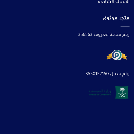
الأسئلة الشائعة
متجر موثوق
رقم منصة معروف 356563
رقم سجل 3550152150