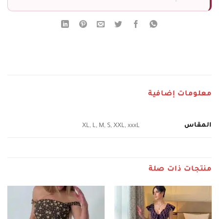
معلومات إضافية
المقاس
XL, L, M, S, XXL, xxxL
منتجات ذات صلة