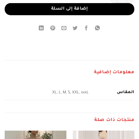
إضافة إلى السلة
معلومات إضافية
المقاس
XL, L, M, S, XXL, xxxL
منتجات ذات صلة