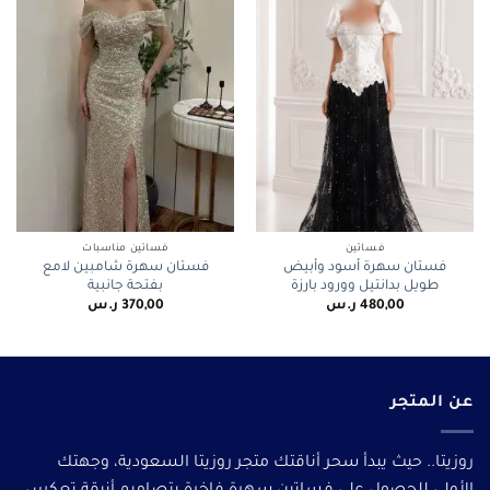
فساتين
فساتين مناسبات
فستان سهرة أسود وأبيض
فستان سهرة شامبين لامع
طويل بدانتيل وورود بارزة
بفتحة جانبية
480,00
ر.س
370,00
ر.س
عن المتجر
روزيتا.. حيث يبدأ سحر أناقتك متجر روزيتا السعودية، وجهتك