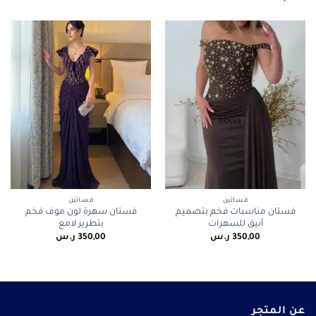
فساتين
فساتين
فستان مناسبات فخم بتصميم
فستان سهرة لون موف فخم
أنيق للسهرات
بتطريز لامع
350,00
ر.س
350,00
ر.س
عن المتجر