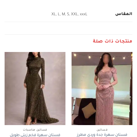
المقاس
XL, L, M, S, XXL, xxxL
منتجات ذات صلة
فساتين
فساتين مناسبات
فستان سهرة جدة وردي مطرز
فستان سهرة فخم زيتي طويل