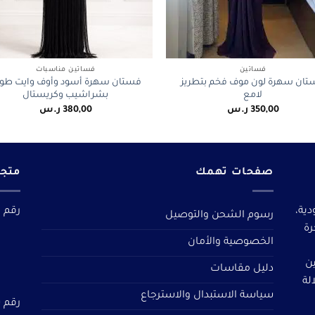
+
فساتين
فساتين مناسبات
تان سهرة لون موف فخم بتطريز
فستان سهرة أسود وأوف وايت طو
لامع
بشراشيب وكريستال
350,00
ر.س
380,00
ر.س
صفحات تهمك
متجر
دية،
رقم م
رسوم الشحن والتوصيل
رة
الخصوصية والأمان
ين
دليل مقاسات
لة
سياسة الاستبدال والاسترجاع
رقم سجل 