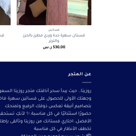
+
فساتين
فستان سهرة جدة وردي مطرز بالخرز
فس
والترتر
530,00
ر.س
عن المتجر
روزيتا.. حيث يبدأ سحر أناقتك متجر روزيتا السعو
وجهتك الأولى للحصول على فساتين سهرة فاخ
بتصاميم أنيقة تعكس ذوقك الرفيع وتمنحك
حضورًا استثنائيًا في كل مناسبة.✨ لأنكِ تستحق
الأفضل، اختاري فستانك من روزيتا وتألقى بإطلا
تخطف الأنظار في كل مناسبة