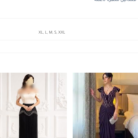
فساتين سهرة ناعمة
XL, L, M, S, XXL