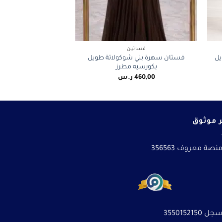
+
+
فساتين
يل
فستان سهرة بني شوكولاتة طويل
بكورسيه مطرز
460,00
ر.س
 موثوق
نصة معروف 356563
3550152150