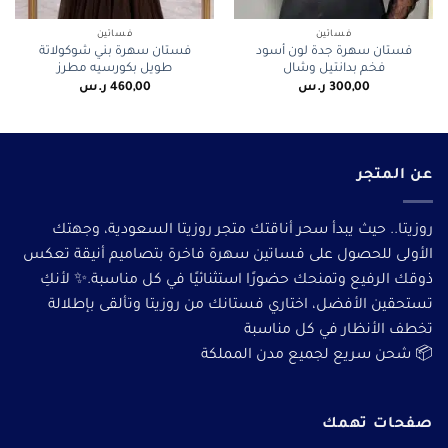
فساتين
فساتين
فستان سهرة جدة لون أسود
فستان سهرة بني شوكولاتة
فخم بدانتيل وشال
طويل بكورسيه مطرز
300,00
ر.س
460,00
ر.س
عن المتجر
روزيتا.. حيث يبدأ سحر أناقتك متجر روزيتا السعودية، وجهتك
الأولى للحصول على فساتين سهرة فاخرة بتصاميم أنيقة تعكس
ذوقك الرفيع وتمنحك حضورًا استثنائيًا في كل مناسبة.✨ لأنكِ
تستحقين الأفضل، اختاري فستانك من روزيتا وتألقى بإطلالة
تخطف الأنظار في كل مناسبة
📦 شحن سريع لجميع مدن المملكة
صفحات تهمك