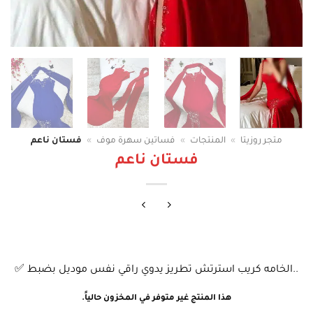
متجر روزيتا
»
المنتجات
»
فساتين سهرة موف
»
فستان ناعم
فستان ناعم
..الخامه كريب استرتش تطريز يدوي راقي نفس موديل بضبط ✅
هذا المنتج غير متوفر في المخزون حالياً.