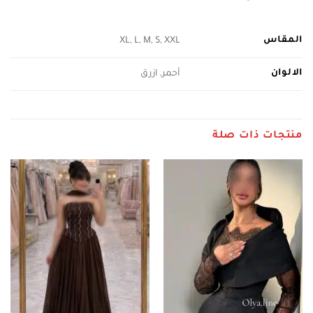
المقاس
XL, L, M, S, XXL
الالوان
أحمر, ازرق
منتجات ذات صلة