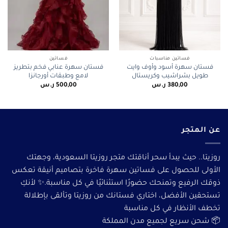
فساتين مناسبات
فساتين
فستان سهرة أسود وأوف وايت
فستان سهرة عنابي فخم بتطريز
طويل بشراشيب وكريستال
لامع وطبقات أورجانزا
380,00
ر.س
500,00
ر.س
عن المتجر
روزيتا.. حيث يبدأ سحر أناقتك متجر روزيتا السعودية، وجهتك
الأولى للحصول على فساتين سهرة فاخرة بتصاميم أنيقة تعكس
ذوقك الرفيع وتمنحك حضورًا استثنائيًا في كل مناسبة.✨ لأنكِ
تستحقين الأفضل، اختاري فستانك من روزيتا وتألقى بإطلالة
تخطف الأنظار في كل مناسبة
📦 شحن سريع لجميع مدن المملكة