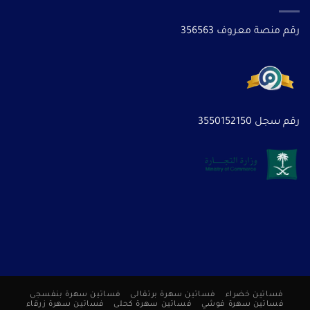
رقم منصة معروف 356563
رقم سجل 3550152150
فساتين خضراء
فساتين سهرة برتقالى
فساتين سهرة بنفسجى
فساتين سهرة فوشي
فساتين سهرة كحلى
فساتين سهرة زرقاء