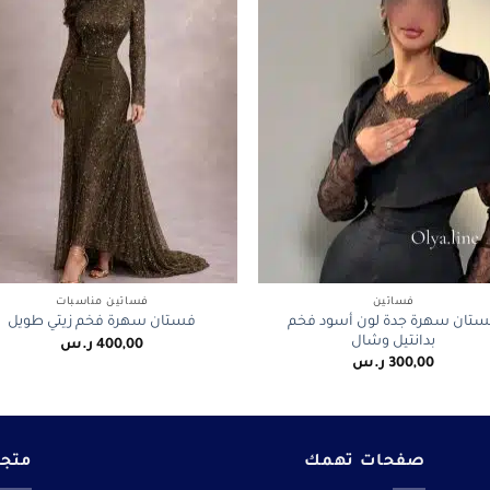
+
فساتين
فساتين مناسبات
تان سهرة جدة لون أسود فخم
فستان سهرة فخم زيتي طويل
بدانتيل وشال
400,00
ر.س
300,00
ر.س
صفحات تهمك
متجر