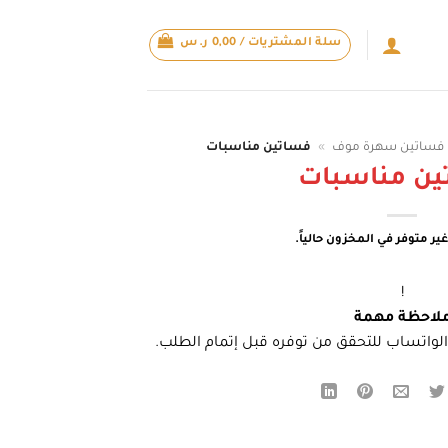
سلة المشتريات /
0,00
ر.س
فساتين سهرة موف
»
فساتين مناسبات
ين مناسبات
ير متوفر في المخزون حالياً.
!
لاحظة مهمة
لواتساب للتحقق من توفره قبل إتمام الطلب.