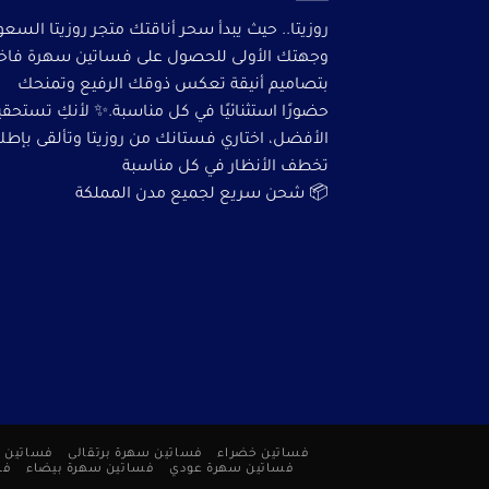
روزيتا.. حيث يبدأ سحر أناقتك متجر روزيتا السعو
وجهتك الأولى للحصول على فساتين سهرة فاخ
بتصاميم أنيقة تعكس ذوقك الرفيع وتمنحك
حضورًا استثنائيًا في كل مناسبة.✨ لأنكِ تستحق
الأفضل، اختاري فستانك من روزيتا وتألقى بإطلا
تخطف الأنظار في كل مناسبة
📦 شحن سريع لجميع مدن المملكة
فساتين خضراء
فساتين سهرة برتقالى
فساتين 
فساتين سهرة عودي
فساتين سهرة بيضاء
فس