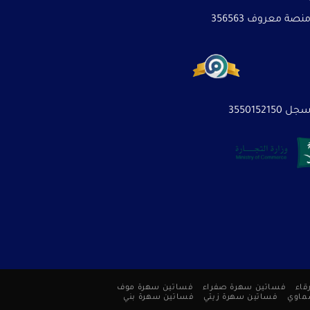
نصة معروف 356563
3550152150
قاء
فساتين سهرة صفراء
فساتين سهرة موف
ماوي
فساتين سهرة زيتي
فساتين سهرة بني