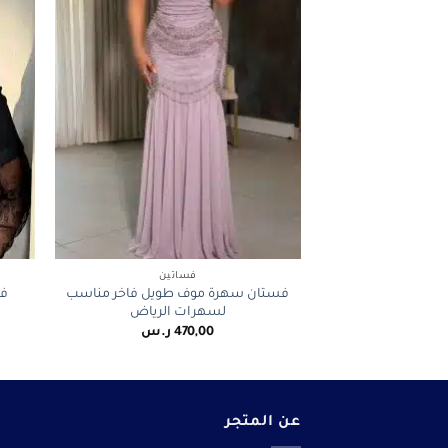
+
فساتين
فستان سهرة موف طويل فاخر مناسب
فس
لسهرات الرياض
470,00
ر.س
عن المتجر