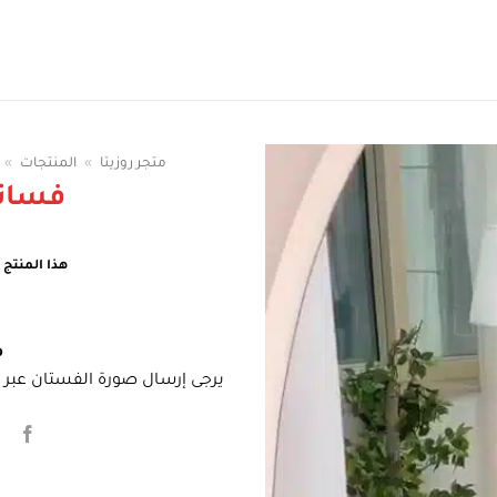
قي الوان الفساتين
متجر روزيتا
»
المنتجات
»
فسات
هذا المنتج غ
م
يرجى إرسال صورة الفستان عبر ا