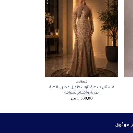
+
+
فساتين
فستان سهرة تاوب طويل مطرز بقصة
حورية وأكمام شفافة
530,00
ر.س
 موثوق