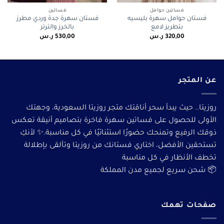
فساتين حوامل
فساتين
فستان حوامل سهرة بليسيه
فستان سهرة جدة وردي مطرز
بتطريز لامع
بالخرز والترتر
320,00
ر.س
530,00
ر.س
عن المتجر
روزيتا.. حيث يبدأ سحر أناقتك متجر روزيتا السعودية، وجهتك
الأولى للحصول على فساتين سهرة فاخرة بتصاميم أنيقة تعكس
ذوقك الرفيع وتمنحك حضورًا استثنائيًا في كل مناسبة.✨ لأنكِ
تستحقين الأفضل، اختاري فستانك من روزيتا وتألقى بإطلالة
تخطف الأنظار في كل مناسبة
📦 شحن سريع لجميع مدن المملكة
صفحات تهمك